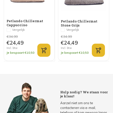
Petlando Chillermat
Petlando Chillermat
Cappuccino
Stone Grijs
Vergelijk
Vergelijk
€34,99
€34,99
€24,49
€24,49
Incl. btw
Incl. btw
Je bespaart €10,50
Je bespaart €10,50
Hulp nodig? We staan voor
je klaar!
Aarzel niet om ons te
contacteren via e-mail,
telefoon of kom gewoon langs