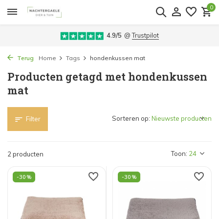
0
4.9/5
@
Trustpilot
Terug
Home
Tags
hondenkussen mat
Producten getagd met hondenkussen
mat
Sorteren op:
Filter
Toon:
2 producten
-30%
-30%