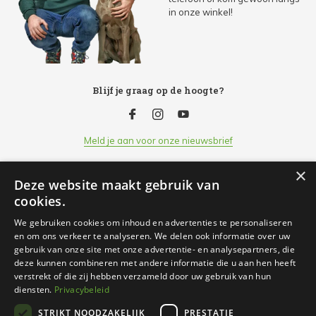
in onze winkel!
Blijf je graag op de hoogte?
Meld je aan voor onze nieuwsbrief
×
Deze website maakt gebruik van
Klantenservice
cookies.
We gebruiken cookies om inhoud en advertenties te personaliseren
Openingsuren
en om ons verkeer te analyseren. We delen ook informatie over uw
gebruik van onze site met onze advertentie- en analysepartners, die
deze kunnen combineren met andere informatie die u aan hen heeft
Informatie
verstrekt of die zij hebben verzameld door uw gebruik van hun
diensten.
Privacybeleid
STRIKT NOODZAKELIJK
PRESTATIE