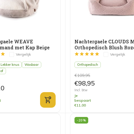
rgaele WEAVE
Nachtergaele CLOUDS 
mand met Kap Beige
Orthopedisch Blush Roz
Vergelijk
Vergelijk
Lekker knus
Wasbaar
Orthopedisch
tof
€109,95
€98,95
10
Incl. btw
Je
t
bespaart
€11,00
-20%