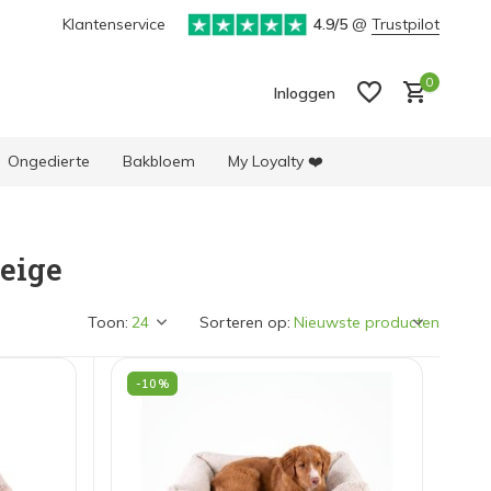
Klantenservice
4.9/5
@
Trustpilot
0
Inloggen
Ongedierte
Bakbloem
My Loyalty ❤️
eige
Account aanmaken
Account aanmaken
Toon:
Sorteren op:
-10%