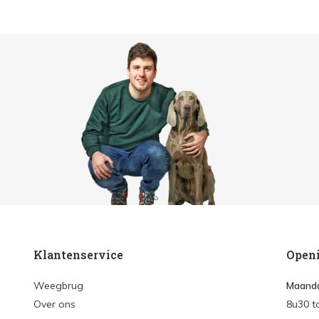
Klantenservice
Open
Weegbrug
Maanda
Over ons
8u30 t