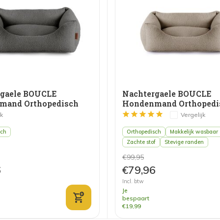
rgaele BOUCLE
Nachtergaele BOUCLE
mand Orthopedisch
Hondenmand Orthopedi
rijs
Taupe
jk
Vergelijk
sch
Orthopedisch
Makkelijk wasbaar
Zachte stof
Stevige randen
€99,95
6
€79,96
Incl. btw
Je
bespaart
€19,99