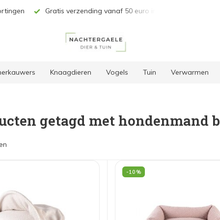
vanaf 50 euro in BE & NL*
Unieke selectie producten
 herkauwers
Knaagdieren
Vogels
Tuin
Verwarmen
ucten getagd met hondenmand b
en
-10%