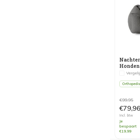
Nachte
Honden
Donkerg
Vergeli
Orthopedi
€99,95
€79,9
Incl. btw
Je
bespaart
€19,99