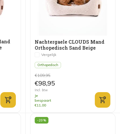
Mand
Nachtergaele CLOUDS Mand
e
Orthopedisch Sand Beige
Vergelijk
Orthopedisch
€109,95
€98,95
Incl. btw
Je
bespaart
€11,00
-20%