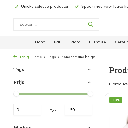
ucten
Spaar mee voor leuke kortingen
Gratis verzending 
Hond
Kat
Paard
Pluimvee
Kleine
Terug
Home
Tags
hondenmand beige
Prod
Tags
Prijs
6 product
-10%
Tot
Merken