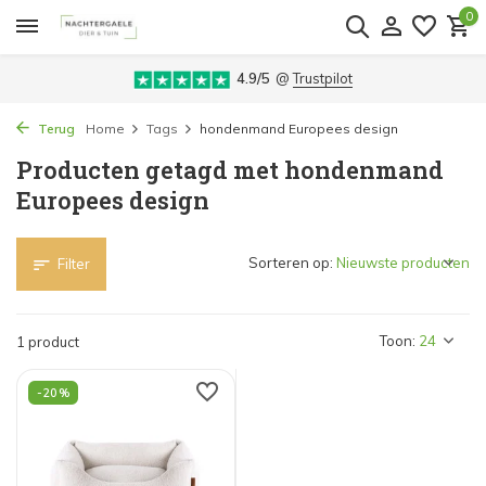
0
4.9/5
@
Trustpilot
Terug
Home
Tags
hondenmand Europees design
Producten getagd met hondenmand
Europees design
Sorteren op:
Filter
Toon:
1 product
-20%