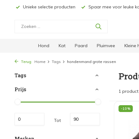
ie producten
Spaar mee voor leuke kortingen
Gratis ver
Hond
Kat
Paard
Pluimvee
Kleine
Terug
Home
Tags
hondenmand grote rassen
Prod
Tags
Prijs
1 product
-10%
Tot
Merken