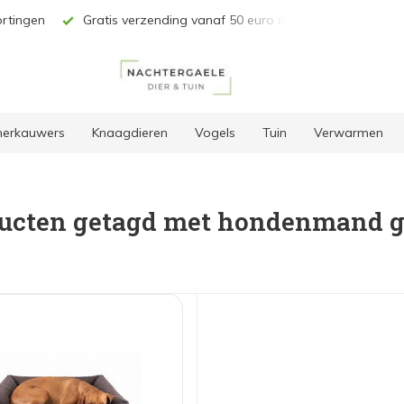
zending vanaf 50 euro in BE & NL*
Unieke selectie producten
 herkauwers
Knaagdieren
Vogels
Tuin
Verwarmen
ucten getagd met hondenmand g