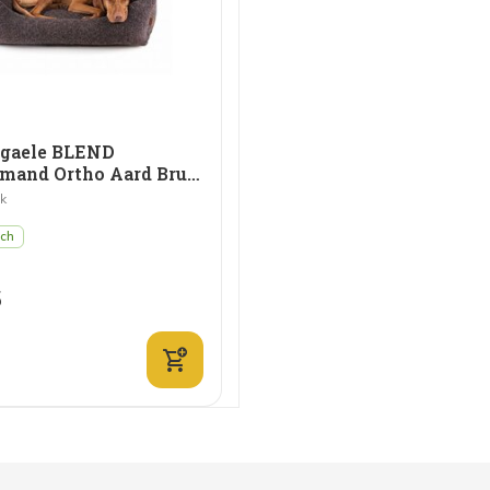
rgaele BLEND
Hondenmand Ortho Aard Bruin
jk
sch
5