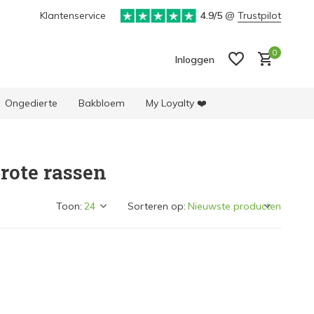
Klantenservice
4.9/5
@
Trustpilot
0
Inloggen
Ongedierte
Bakbloem
My Loyalty ❤️
rote rassen
Account aanmaken
Account aanmaken
Toon:
Sorteren op: