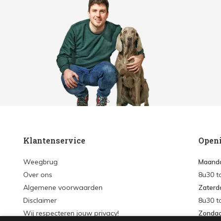
Klantenservice
Open
Weegbrug
Maanda
Over ons
8u30 t
Algemene voorwaarden
Zaterd
Disclaimer
8u30 t
Wij respecteren jouw privacy!
Zonda