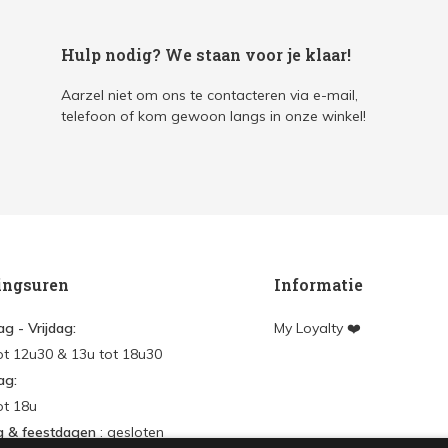
Hulp nodig? We staan voor je klaar!
Aarzel niet om ons te contacteren via e-mail,
telefoon of kom gewoon langs in onze winkel!
ingsuren
Informatie
g - Vrijdag:
My Loyalty ❤️
ot 12u30 & 13u tot 18u30
ag:
ot 18u
g & feestdagen
: gesloten