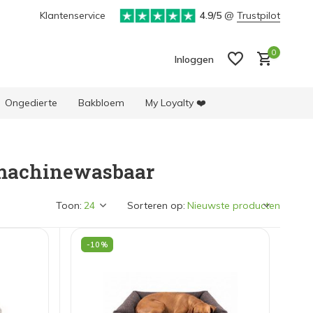
ke selectie producten
Klantenservice
4.9/5
@
Trustpilot
0
Inloggen
Ongedierte
Bakbloem
My Loyalty ❤️
machinewasbaar
Account aanmaken
Account aanmaken
Toon:
Sorteren op:
-10%