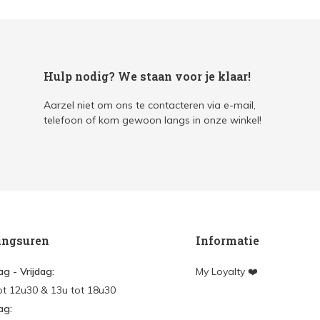
Hulp nodig? We staan voor je klaar!
Aarzel niet om ons te contacteren via e-mail,
telefoon of kom gewoon langs in onze winkel!
ingsuren
Informatie
g - Vrijdag:
My Loyalty ❤️
ot 12u30 & 13u tot 18u30
ag: