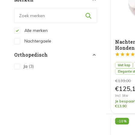
Alle merken
Nachtergaele
Nachte
Honden
Orthopedisch
Met kap
Ja
(3)
Elegante s
€139,00
€125,
Incl. btw
Je bespaar
€13,90
-10%