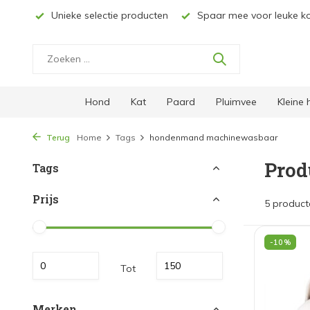
& NL*
Unieke selectie producten
Spaar mee voor leuke ko
Hond
Kat
Paard
Pluimvee
Kleine
Terug
Home
Tags
hondenmand machinewasbaar
Prod
Tags
Prijs
5 product
-10%
Tot
Merken