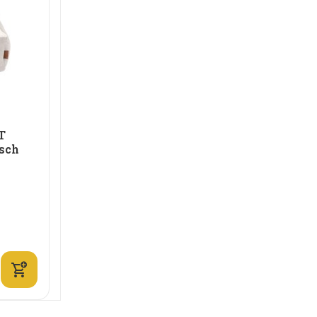
T
sch