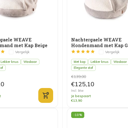
rgaele WEAVE
Nachtergaele WEAVE
mand met Kap Beige
Hondenmand met Kap G
Vergelijk
Vergelijk
Lekker knus
Wasbaar
Met kap
Lekker knus
Wasbaar
tof
Elegante stof
€139,00
10
€125,10
Incl. btw
t
Je bespaart
€13,90
-10%