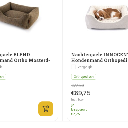
rgaele BLEND
Nachtergaele INNOCEN
mand Ortho Mosterd-
Hondenmand Orthopedi
Grijs/Wit
jk
Vergelijk
sch
Orthopedisch
€77,50
5
€69,75
Incl. btw
Je
bespaart
€7,75