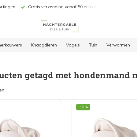
rtingen
Gratis verzending vanaf 50 euro in BE & NL*
Unie
 herkauwers
Knaagdieren
Vogels
Tuin
Verwarmen
ucten getagd met hondenmand 
en
-10%