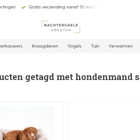
is verzending vanaf 50 euro in BE & NL*
Unieke selectie produ
 herkauwers
Knaagdieren
Vogels
Tuin
Verwarmen
ucten getagd met hondenmand s