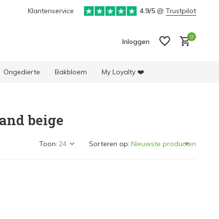
cten
Klantenservice
4.9/5
@
Trustpilot
0
Inloggen
Ongedierte
Bakbloem
My Loyalty ❤️
and beige
Account aanmaken
Account aanmaken
Toon:
Sorteren op: