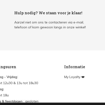
Hulp nodig? We staan voor je klaar!
Aarzel niet om ons te contacteren via e-mail,
telefoon of kom gewoon langs in onze winkel!
ingsuren
Informatie
g - Vrijdag:
My Loyalty ❤️
ot 12u30 & 13u tot 18u30
ag:
ot 18u
g & feestdagen
: gesloten