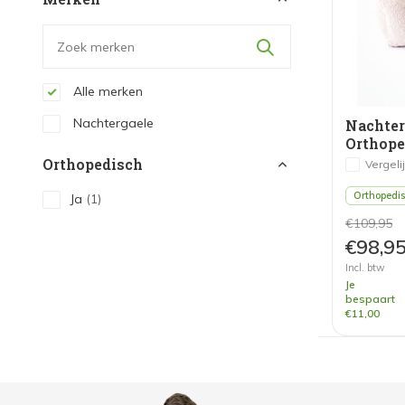
Alle merken
Nachtergaele
Nachte
Orthope
Orthopedisch
Vergeli
Orthopedi
Ja
(1)
€109,95
€98,9
Incl. btw
Je
bespaart
€11,00