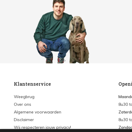
Klantenservice
Open
Weegbrug
Maanda
Over ons
8u30 t
Algemene voorwaarden
Zaterd
Disclaimer
8u30 t
Wij respecteren jouw privacy!
Zonda