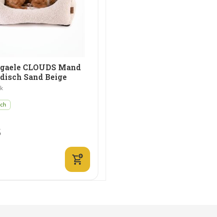
rgaele CLOUDS Mand
disch Sand Beige
jk
sch
5