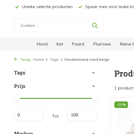
selectie producten
Spaar mee voor leuke kortingen
Grat
Hond
Kat
Paard
Pluimvee
Kleine
Terug
Home
Tags
hondenmand sand beige
Prod
Tags
Prijs
1 product
-10%
Tot
Merken