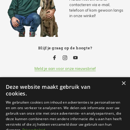
contacteren via e-mail,
telefoon of kom gewoon langs
in onze winkel!
Blijf je graag op de hoogte?
Meld je aan voor onze nieuwsbrief
×
Deze website maakt gebruik van
Klantenservice
cookies.
We gebruiken cookies om inhoud en advertenties te personaliseren
Openingsuren
en om ons verkeer te analyseren. We delen ook informatie over uw
gebruik van onze site met onze advertentie- en analysepartners, die
deze kunnen combineren met andere informatie die u aan hen heeft
Informatie
verstrekt of die zij hebben verzameld door uw gebruik van hun
diensten.
Privacybeleid