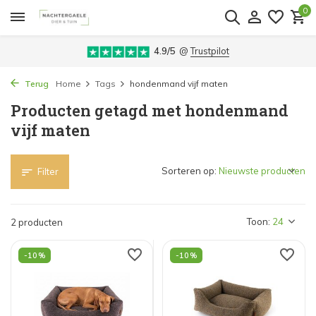
0
4.9/5
@
Trustpilot
Terug
Home
Tags
hondenmand vijf maten
Producten getagd met hondenmand
vijf maten
Sorteren op:
Filter
Toon:
2 producten
-10%
-10%