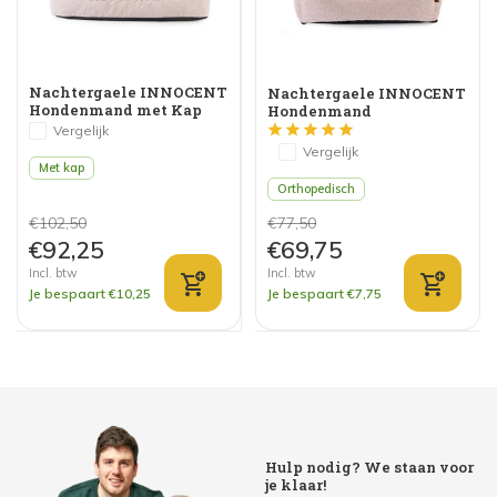
Nachtergaele INNOCENT
Nachtergaele INNOCENT
Hondenmand met Kap
Hondenmand
Roze
Orthopedisch Roze
Vergelijk
Vergelijk
Met kap
Orthopedisch
€102,50
€77,50
€92,25
€69,75
Incl. btw
Incl. btw
Je bespaart €10,25
Je bespaart €7,75
Hulp nodig? We staan voor
je klaar!