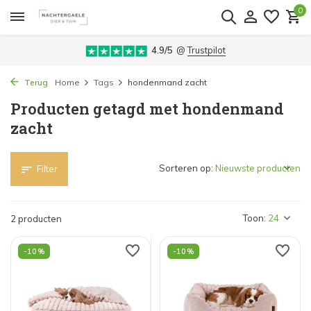
0
4.9/5
@
Trustpilot
Terug
Home
Tags
hondenmand zacht
Producten getagd met hondenmand
zacht
Sorteren op:
Filter
Toon:
2 producten
-10%
-10%