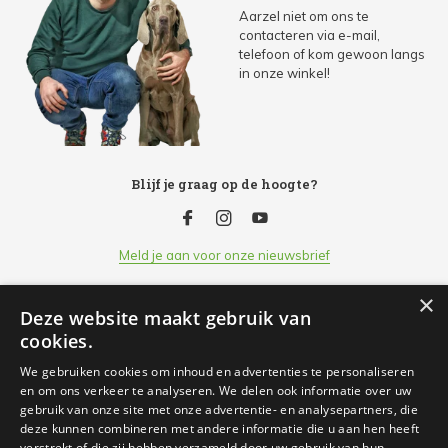
Aarzel niet om ons te
contacteren via e-mail,
telefoon of kom gewoon langs
in onze winkel!
Blijf je graag op de hoogte?
Meld je aan voor onze nieuwsbrief
×
Deze website maakt gebruik van
Klantenservice
cookies.
We gebruiken cookies om inhoud en advertenties te personaliseren
Openingsuren
en om ons verkeer te analyseren. We delen ook informatie over uw
gebruik van onze site met onze advertentie- en analysepartners, die
deze kunnen combineren met andere informatie die u aan hen heeft
Informatie
verstrekt of die zij hebben verzameld door uw gebruik van hun