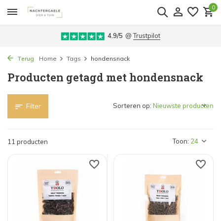
0
4.9/5
@
Trustpilot
Terug
Home
Tags
hondensnack
Producten getagd met hondensnack
Sorteren op:
Filter
Toon:
11 producten