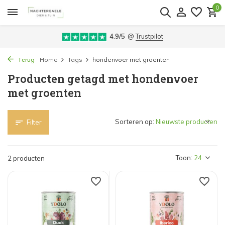
0
4.9/5
@
Trustpilot
Terug
Home
Tags
hondenvoer met groenten
Producten getagd met hondenvoer
met groenten
Sorteren op:
Filter
Toon:
2 producten