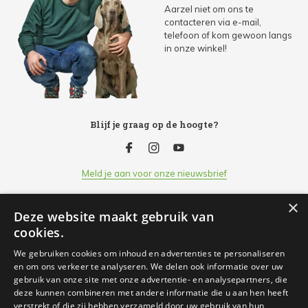
Aarzel niet om ons te
contacteren via e-mail,
telefoon of kom gewoon langs
in onze winkel!
Blijf je graag op de hoogte?
Meld je aan voor onze nieuwsbrief
×
Deze website maakt gebruik van
Klantenservice
cookies.
We gebruiken cookies om inhoud en advertenties te personaliseren
Openingsuren
en om ons verkeer te analyseren. We delen ook informatie over uw
gebruik van onze site met onze advertentie- en analysepartners, die
deze kunnen combineren met andere informatie die u aan hen heeft
Informatie
verstrekt of die zij hebben verzameld door uw gebruik van hun