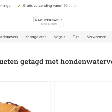
rtingen
Gratis verzending vanaf 50 euro in BE & NL*
Unie
 herkauwers
Knaagdieren
Vogels
Tuin
Verwarmen
ucten getagd met hondenwaterve