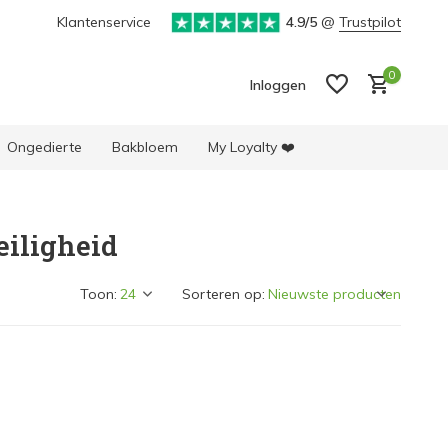
ke selectie producten
Klantenservice
4.9/5
@
Trustpilot
0
Inloggen
Ongedierte
Bakbloem
My Loyalty ❤️
iligheid
Account aanmaken
Account aanmaken
Toon:
Sorteren op: