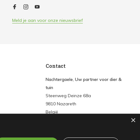
Meld je aan voor onze nieuwsbrief
Contact
Nachtergaele, Uw partner voor dier &
tuin
Steenweg Deinze 68a
9810 Nazareth
België
×
Tel:
+3293861572
E-mail:
info@nachtergaeledier-tuin.be