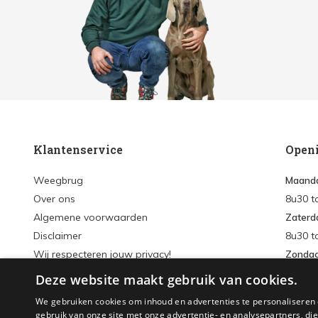
Klantenservice
Open
Weegbrug
Maanda
Over ons
8u30 t
Algemene voorwaarden
Zaterd
Disclaimer
8u30 t
Wij respecteren jouw privacy!
Zonda
Verzenden & retourneren
Deze website maakt gebruik van cookies.
Inlogg
Sitemap
We gebruiken cookies om inhoud en advertenties te personaliseren 
Accou
gebruik van onze site met onze advertentie- en analysepartners, d