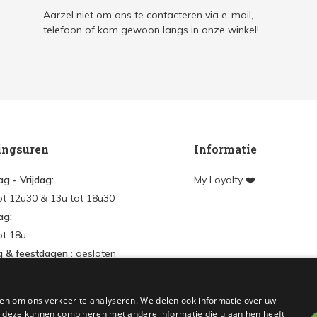
Aarzel niet om ons te contacteren via e-mail,
telefoon of kom gewoon langs in onze winkel!
ingsuren
Informatie
g - Vrijdag:
My Loyalty ❤️
ot 12u30 & 13u tot 18u30
ag:
ot 18u
g & feestdagen
: gesloten
en
en om ons verkeer te analyseren. We delen ook informatie over uw
nt aanmaken
ie deze kunnen combineren met andere informatie die u aan hen heeft