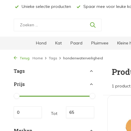
& NL*
Unieke selectie producten
Spaar mee voor leuke ko
Hond
Kat
Paard
Pluimvee
Kleine
Terug
Home
Tags
hondenwaterveiligheid
Prod
Tags
Prijs
1 product
Tot
Merken