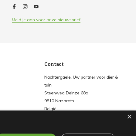
Meld je aan voor onze nieuwsbrief
Contact
Nachtergaele, Uw partner voor dier &
tuin
Steenweg Deinze 68a
9810 Nazareth
België
×
Tel:
+3293861572
E-mail:
info@nachtergaeledier-tuin.be