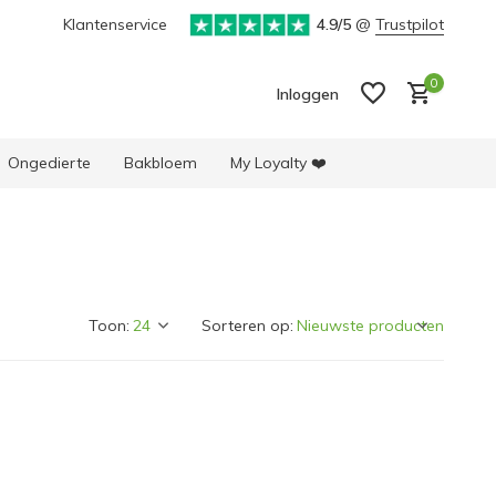
Klantenservice
4.9/5
@
Trustpilot
0
Inloggen
Ongedierte
Bakbloem
My Loyalty ❤️
Account aanmaken
Account aanmaken
Toon:
Sorteren op: