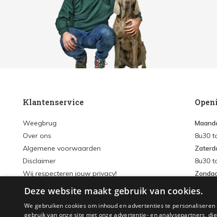
Klantenservice
Open
Weegbrug
Maanda
Over ons
8u30 t
Algemene voorwaarden
Zaterd
Disclaimer
8u30 t
Wij respecteren jouw privacy!
Zonda
Verzenden & retourneren
Deze website maakt gebruik van cookies.
Inlogg
Sitemap
We gebruiken cookies om inhoud en advertenties te personaliseren 
Accou
gebruik van onze site met onze advertentie- en analysepartners, d