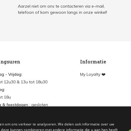
Aarzel niet om ons te contacteren via e-mail,
telefoon of kom gewoon langs in onze winkel!
ingsuren
Informatie
g - Vrijdag:
My Loyalty ❤️
ot 12u30 & 13u tot 18u30
ag:
ot 18u
g & feestdagen
: gesloten
en
en om ons verkeer te analyseren. We delen ook informatie over uw
nt aanmaken
ie deze kunnen combineren met andere informatie die u aan hen heeft