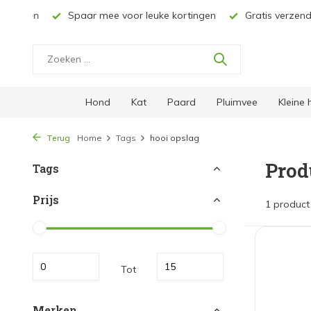
ucten
Spaar mee voor leuke kortingen
Gratis verzending 
Hond
Kat
Paard
Pluimvee
Kleine
Terug
Home
Tags
hooi opslag
Prod
Tags
Prijs
1 product
Tot
Merken