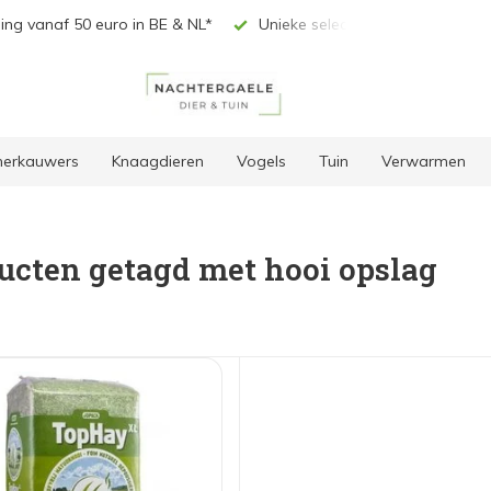
vanaf 50 euro in BE & NL*
Unieke selectie producten
 herkauwers
Knaagdieren
Vogels
Tuin
Verwarmen
ucten getagd met hooi opslag