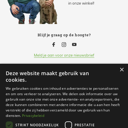
in onze winkel!
Blijf je graag op de hoogte?
Meld je aan voor onze nieuwsbrief
×
Deze website maakt gebruik van
Klantenservice
cookies.
We gebruiken cookies om inhoud en advertenties te personaliseren
Openingsuren
en om ons verkeer te analyseren. We delen ook informatie over uw
gebruik van onze site met onze advertentie- en analysepartners, die
deze kunnen combineren met andere informatie die u aan hen heeft
Informatie
verstrekt of die zij hebben verzameld door uw gebruik van hun
diensten.
Privacybeleid
STRIKT NOODZAKELIJK
PRESTATIE
Contact