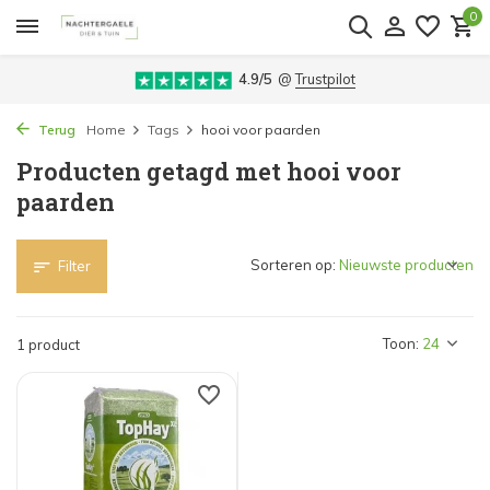
0
4.9/5
@
Trustpilot
Terug
Home
Tags
hooi voor paarden
Producten getagd met hooi voor
paarden
Sorteren op:
Filter
Toon:
1 product