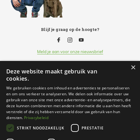
Blijf je graag op de hoogte?
Meld je aan voor onze nieuwsbrief
×
Deze website maakt gebruik van
Klantenservice
cookies.
We gebruiken cookies om inhoud en advertenties te personaliseren
Openingsuren
en om ons verkeer te analyseren. We delen ook informatie over uw
gebruik van onze site met onze advertentie- en analysepartners, die
deze kunnen combineren met andere informatie die u aan hen heeft
Informatie
verstrekt of die zij hebben verzameld door uw gebruik van hun
diensten.
Privacybeleid
STRIKT NOODZAKELIJK
PRESTATIE
Contact