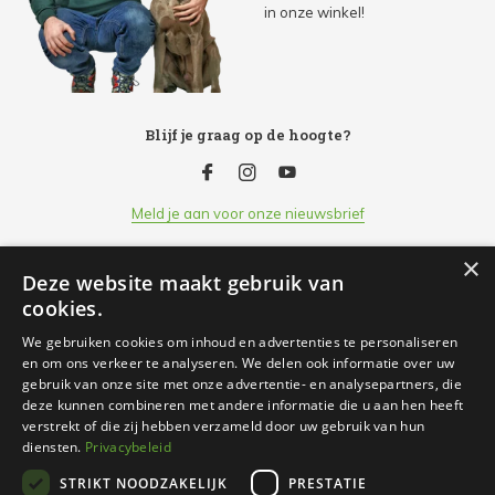
in onze winkel!
Blijf je graag op de hoogte?
Meld je aan voor onze nieuwsbrief
×
Deze website maakt gebruik van
Klantenservice
cookies.
We gebruiken cookies om inhoud en advertenties te personaliseren
Openingsuren
en om ons verkeer te analyseren. We delen ook informatie over uw
gebruik van onze site met onze advertentie- en analysepartners, die
deze kunnen combineren met andere informatie die u aan hen heeft
Informatie
verstrekt of die zij hebben verzameld door uw gebruik van hun
diensten.
Privacybeleid
STRIKT NOODZAKELIJK
PRESTATIE
Contact