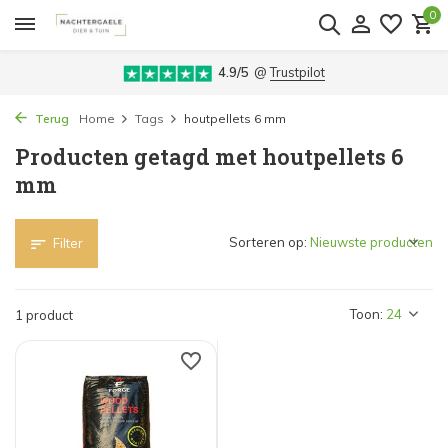
0
4.9/5
@
Trustpilot
Terug
Home
Tags
houtpellets 6 mm
Producten getagd met houtpellets 6
mm
Sorteren op:
Filter
Toon:
1 product