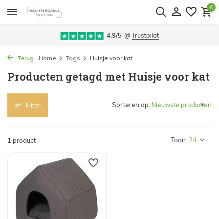
0
4.9/5
@
Trustpilot
Terug
Home
Tags
Huisje voor kat
Producten getagd met Huisje voor kat
Sorteren op:
Filter
Toon:
1 product