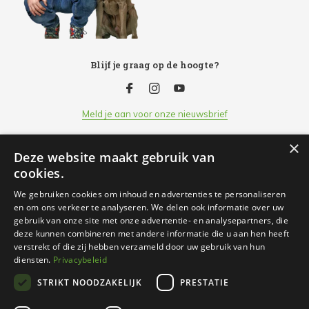
Blijf je graag op de hoogte?
Meld je aan voor onze nieuwsbrief
×
Deze website maakt gebruik van
Klantenservice
cookies.
We gebruiken cookies om inhoud en advertenties te personaliseren
Openingsuren
en om ons verkeer te analyseren. We delen ook informatie over uw
gebruik van onze site met onze advertentie- en analysepartners, die
deze kunnen combineren met andere informatie die u aan hen heeft
Informatie
verstrekt of die zij hebben verzameld door uw gebruik van hun
diensten.
Privacybeleid
STRIKT NOODZAKELIJK
PRESTATIE
Contact