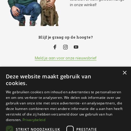
in onze winkel!
Blijf je graag op de hoogte?
Meld je aan voor onze nieuwsbrief
×
Deze website maakt gebruik van
Klantenservice
cookies.
We gebruiken cookies om inhoud en advertenties te personaliseren
Openingsuren
en om ons verkeer te analyseren. We delen ook informatie over uw
gebruik van onze site met onze advertentie- en analysepartners, die
deze kunnen combineren met andere informatie die u aan hen heeft
Informatie
verstrekt of die zij hebben verzameld door uw gebruik van hun
diensten.
Privacybeleid
STRIKT NOODZAKELIJK
PRESTATIE