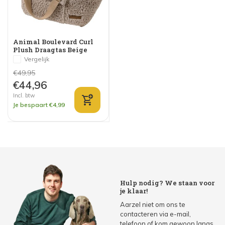
Animal Boulevard Curl
Plush Draagtas Beige
Vergelijk
€49,95
€44,96
Incl. btw
Je bespaart €4,99
Hulp nodig? We staan voor
je klaar!
Aarzel niet om ons te
contacteren via e-mail,
telefoon of kom gewoon langs