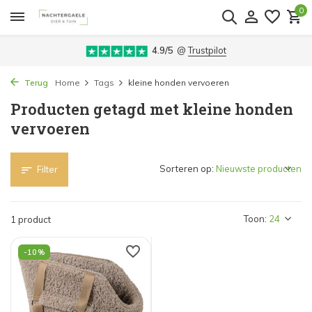
0
4.9/5
@
Trustpilot
Terug
Home
Tags
kleine honden vervoeren
Producten getagd met kleine honden
vervoeren
Sorteren op:
Filter
Toon:
1 product
-10%