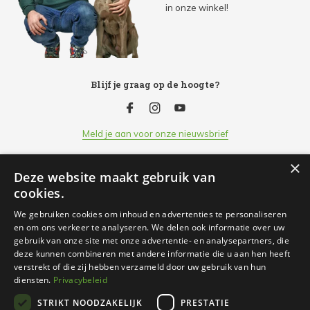
in onze winkel!
Blijf je graag op de hoogte?
Meld je aan voor onze nieuwsbrief
×
Deze website maakt gebruik van
Klantenservice
cookies.
We gebruiken cookies om inhoud en advertenties te personaliseren
Openingsuren
en om ons verkeer te analyseren. We delen ook informatie over uw
gebruik van onze site met onze advertentie- en analysepartners, die
deze kunnen combineren met andere informatie die u aan hen heeft
Informatie
verstrekt of die zij hebben verzameld door uw gebruik van hun
diensten.
Privacybeleid
STRIKT NOODZAKELIJK
PRESTATIE
Contact