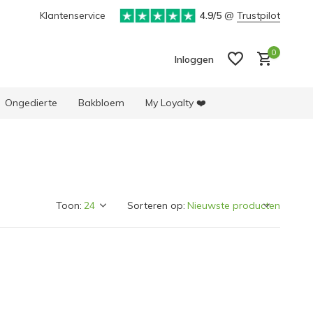
ke selectie producten
Klantenservice
4.9/5
@
Trustpilot
0
Inloggen
Ongedierte
Bakbloem
My Loyalty ❤️
Account aanmaken
Account aanmaken
Toon:
Sorteren op: