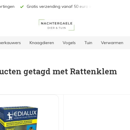
rtingen
Gratis verzending vanaf 50 euro in BE & NL*
Unie
 herkauwers
Knaagdieren
Vogels
Tuin
Verwarmen
ucten getagd met Rattenklem