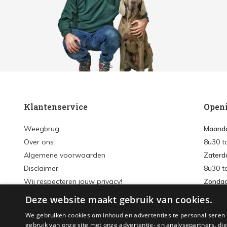
Klantenservice
Open
Weegbrug
Maanda
Over ons
8u30 t
Algemene voorwaarden
Zaterd
Disclaimer
8u30 t
Wij respecteren jouw privacy!
Zonda
Verzenden & retourneren
Deze website maakt gebruik van cookies.
Inlogg
Sitemap
We gebruiken cookies om inhoud en advertenties te personaliseren 
Accou
gebruik van onze site met onze advertentie- en analysepartners, d