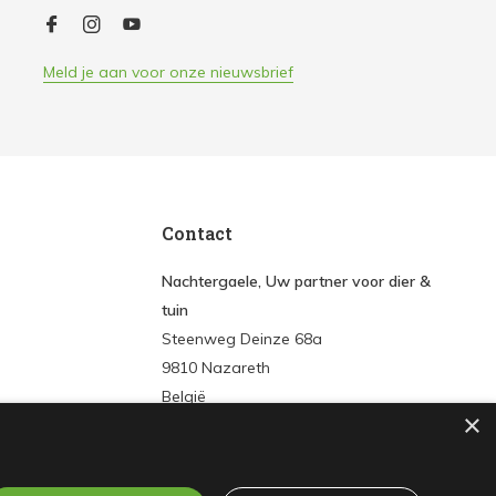
Meld je aan voor onze nieuwsbrief
Contact
Nachtergaele, Uw partner voor dier &
tuin
Steenweg Deinze 68a
9810 Nazareth
België
×
Tel:
+3293861572
E-mail:
info@nachtergaeledier-tuin.be