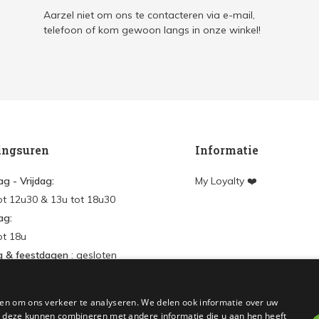
Aarzel niet om ons te contacteren via e-mail,
telefoon of kom gewoon langs in onze winkel!
ingsuren
Informatie
g - Vrijdag:
My Loyalty ❤️
ot 12u30 & 13u tot 18u30
ag:
ot 18u
g & feestdagen
: gesloten
en
en om ons verkeer te analyseren. We delen ook informatie over uw
nt aanmaken
ie deze kunnen combineren met andere informatie die u aan hen heeft