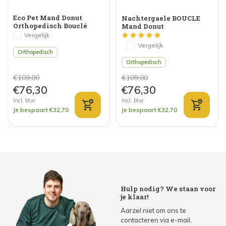
Eco Pet Mand Donut
Nachtergaele BOUCLE
Orthopedisch Bouclé
Mand Donut
Lichtgrijs
Orthopedisch Beige
Vergelijk
Vergelijk
Orthopedisch
Orthopedisch
€109,00
€109,00
€76,30
€76,30
Incl. btw
Incl. btw
Je bespaart €32,70
Je bespaart €32,70
Hulp nodig? We staan voor
je klaar!
Aarzel niet om ons te
contacteren via e-mail,