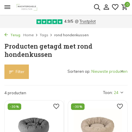
0
4.9/5
@
Trustpilot
Terug
Home
Tags
rond hondenkussen
Producten getagd met rond
hondenkussen
Sorteren op:
Filter
Toon:
4 producten
-30%
-30%