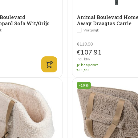
Boulevard
Animal Boulevard Home
pard Sofa Wit/Grijs
Away Draagtas Carrie
Lichtgrijs
jk
Vergelijk
€119,90
1
€107,91
Incl. btw
Je bespaart
€11,99
-10%