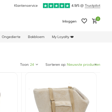
Klantenservice
4.9/5
@
Trustpilot
0
Inloggen
Ongedierte
Bakbloem
My Loyalty ❤️
Toon:
Sorteren op:
Account aanmaken
Account aanmaken