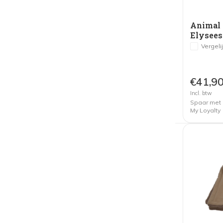
Animal 
Elysees
Mokka
Vergeli
€41,9
Incl. btw
Spaar met
My Loyalty