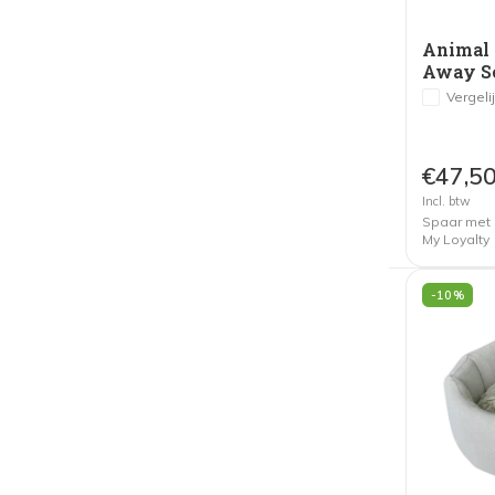
Animal 
Away So
Vergeli
€47,5
Incl. btw
Spaar met
My Loyalty
-10%