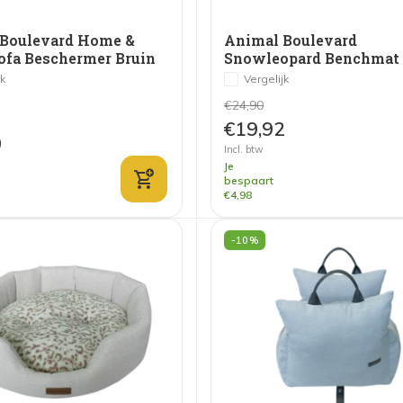
Boulevard Home &
Animal Boulevard
fa Beschermer Bruin
Snowleopard Benchmat
Wit/Grijs
jk
Vergelijk
€24,90
€19,92
0
Incl. btw
Je
bespaart
€4,98
-10%