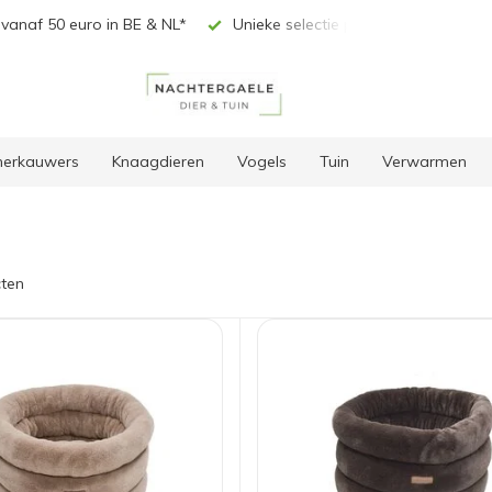
vanaf 50 euro in BE & NL*
Unieke selectie producten
 herkauwers
Knaagdieren
Vogels
Tuin
Verwarmen
ten