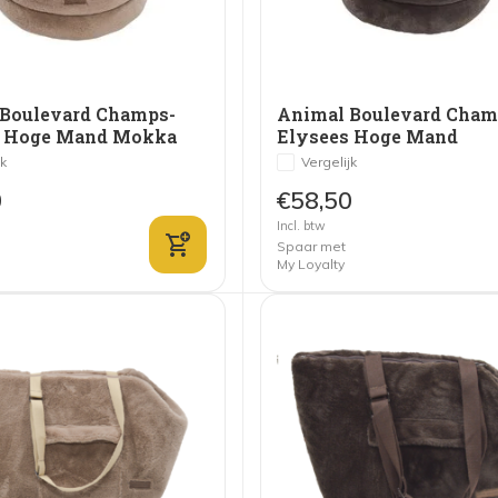
Boulevard Champs-
Animal Boulevard Cham
s Hoge Mand Mokka
Elysees Hoge Mand
Donkerbruin
jk
Vergelijk
0
€58,50
Incl. btw
Spaar met
My Loyalty