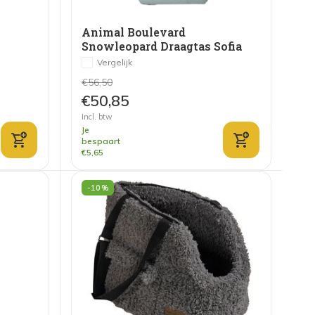
Animal Boulevard
Snowleopard Draagtas Sofia
Wit/Grijs
Vergelijk
€56,50
€50,85
Incl. btw
Je
bespaart
€5,65
-10%