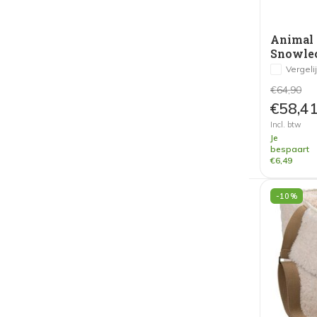
Animal 
Snowleo
Vergeli
€64,90
€58,4
Incl. btw
Je
bespaart
€6,49
-10%