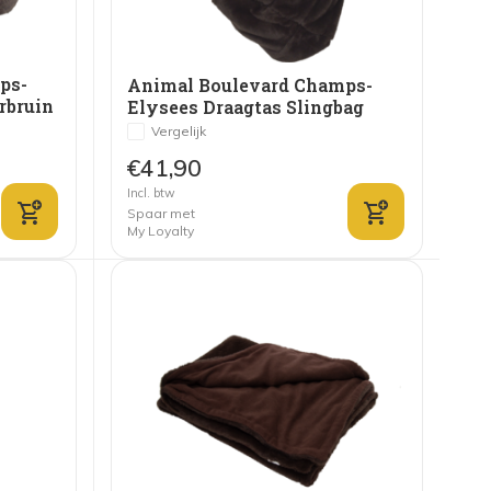
ps-
Animal Boulevard Champs-
rbruin
Elysees Draagtas Slingbag
Donkerbruin
Vergelijk
€41,90
Incl. btw
Spaar met
My Loyalty