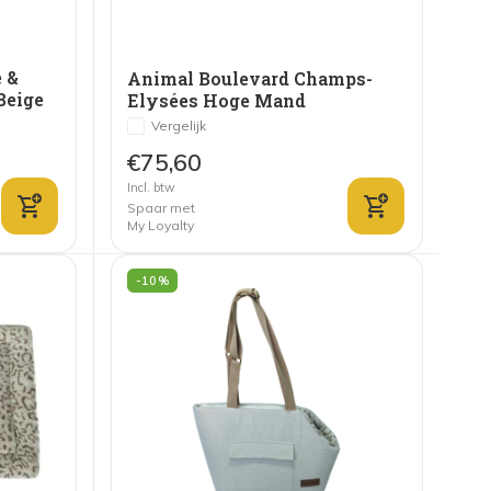
 &
Animal Boulevard Champs-
Beige
Elysées Hoge Mand
Donkerbruin
Vergelijk
€75,60
Incl. btw
Spaar met
My Loyalty
-10%