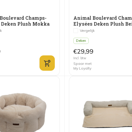
Boulevard Champs-
Animal Boulevard Cham
 Deken Plush Mokka
Elysées Deken Plush Be
jk
Vergelijk
Deken
9
€29,99
Incl. btw
Spaar met
My Loyalty