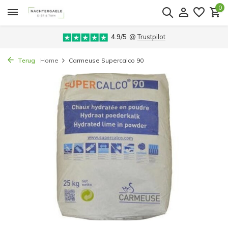
0
4.9/5
@
Trustpilot
Terug
Home
Carmeuse Supercalco 90