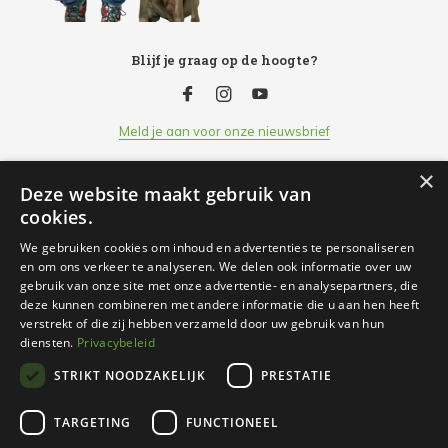
Blijf je graag op de hoogte?
Meld je aan voor onze nieuwsbrief
×
Deze website maakt gebruik van
Klantenservice
cookies.
We gebruiken cookies om inhoud en advertenties te personaliseren
Openingsuren
en om ons verkeer te analyseren. We delen ook informatie over uw
gebruik van onze site met onze advertentie- en analysepartners, die
deze kunnen combineren met andere informatie die u aan hen heeft
Informatie
verstrekt of die zij hebben verzameld door uw gebruik van hun
diensten.
Privacybeleid
STRIKT NOODZAKELIJK
PRESTATIE
Contact
TARGETING
FUNCTIONEEL
© 2026 Nachtergaele, Uw partner voor dier & tuin - Theme