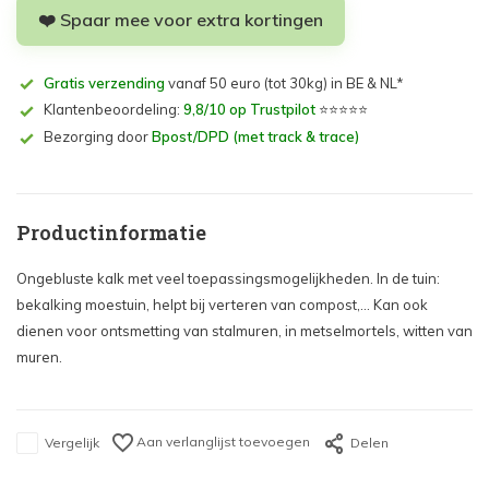
❤️ Spaar mee voor extra kortingen
Gratis verzending
vanaf 50 euro (tot 30kg) in BE & NL*
Klantenbeoordeling:
9,8/10 op Trustpilot
⭐⭐⭐⭐⭐
Bezorging door
Bpost/DPD (met track & trace)
Productinformatie
Ongebluste kalk met veel toepassingsmogelijkheden. In de tuin:
bekalking moestuin, helpt bij verteren van compost,... Kan ook
dienen voor ontsmetting van stalmuren, in metselmortels, witten van
muren.
Aan verlanglijst toevoegen
Vergelijk
Delen