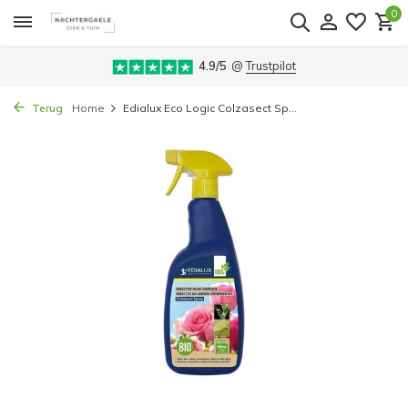
0
4.9/5
@
Trustpilot
Terug
Home
Edialux Eco Logic Colzasect Sp...