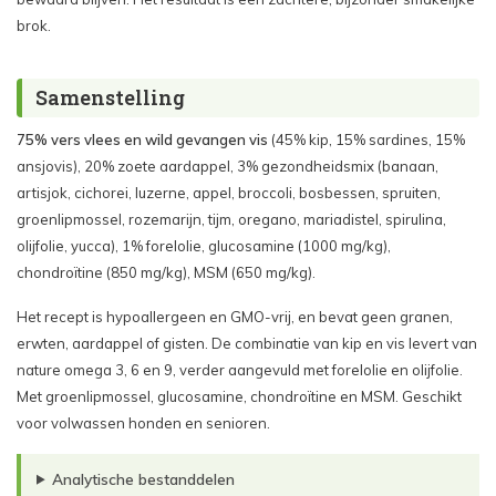
brok.
Samenstelling
75% vers vlees en wild gevangen vis
(45% kip, 15% sardines, 15%
ansjovis), 20% zoete aardappel, 3% gezondheidsmix (banaan,
artisjok, cichorei, luzerne, appel, broccoli, bosbessen, spruiten,
groenlipmossel, rozemarijn, tijm, oregano, mariadistel, spirulina,
olijfolie, yucca), 1% forelolie, glucosamine (1000 mg/kg),
chondroïtine (850 mg/kg), MSM (650 mg/kg).
Het recept is hypoallergeen en GMO-vrij, en bevat geen granen,
erwten, aardappel of gisten. De combinatie van kip en vis levert van
nature omega 3, 6 en 9, verder aangevuld met forelolie en olijfolie.
Met groenlipmossel, glucosamine, chondroïtine en MSM. Geschikt
voor volwassen honden en senioren.
Analytische bestanddelen