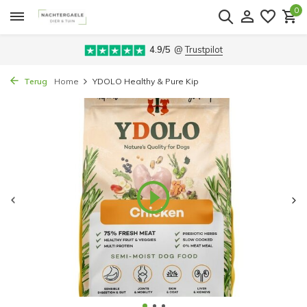
0
4.9/5
@
Trustpilot
Terug
Home
YDOLO Healthy & Pure Kip