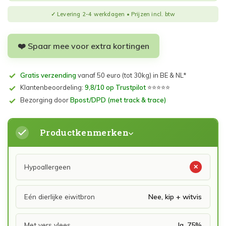
❤️ Spaar mee voor extra kortingen
Gratis verzending
vanaf 50 euro (tot 30kg) in BE & NL*
Klantenbeoordeling:
9,8/10 op Trustpilot
⭐⭐⭐⭐⭐
Bezorging door
Bpost/DPD (met track & trace)
Productkenmerken
Hypoallergeen
✕
Eén dierlijke eiwitbron
Nee, kip + witvis
Met vers vlees
Ja, 75%