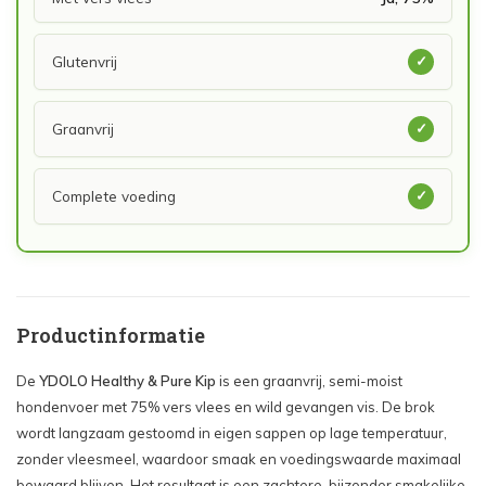
Glutenvrij
✓
Graanvrij
✓
Complete voeding
✓
Productinformatie
De
YDOLO Healthy & Pure Kip
is een graanvrij, semi-moist
hondenvoer met 75% vers vlees en wild gevangen vis. De brok
wordt langzaam gestoomd in eigen sappen op lage temperatuur,
zonder vleesmeel, waardoor smaak en voedingswaarde maximaal
bewaard blijven. Het resultaat is een zachtere, bijzonder smakelijke