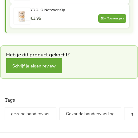
YDOLO Natvoer Kip
€3,95
+ Toevoegen
Schrijf je eigen review
Tags
gezond hondenvoer
Gezonde hondenvoeding
gra