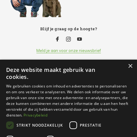
Blijf je graag op de hoogte?
Meld je aan voor onze nieuwsbrief
×
Deze website maakt gebruik van
Klantenservice
cookies.
We gebruiken cookies om inhoud en advertenties te personaliseren
Openingsuren
en om ons verkeer te analyseren. We delen ook informatie over uw
gebruik van onze site met onze advertentie- en analysepartners, die
deze kunnen combineren met andere informatie die u aan hen heeft
Informatie
verstrekt of die zij hebben verzameld door uw gebruik van hun
diensten.
Privacybeleid
STRIKT NOODZAKELIJK
PRESTATIE
Contact