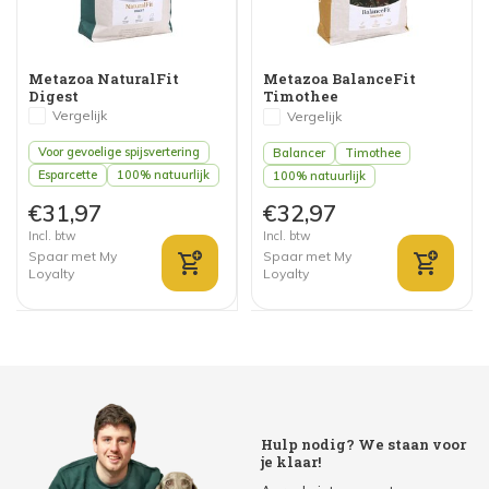
Metazoa NaturalFit
Metazoa BalanceFit
Digest
Timothee
Vergelijk
Vergelijk
Voor gevoelige spijsvertering
Balancer
Timothee
Esparcette
100% natuurlijk
100% natuurlijk
€31,97
€32,97
Incl. btw
Incl. btw
Spaar met My
Spaar met My
Loyalty
Loyalty
Hulp nodig? We staan voor
je klaar!