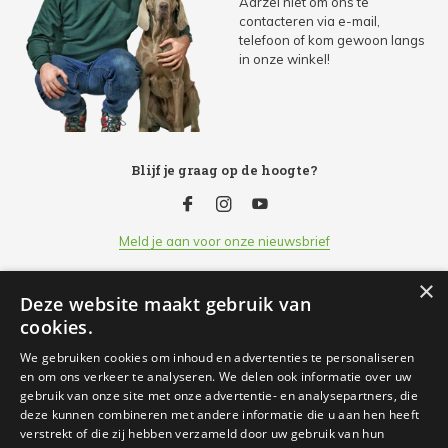
Aarzel niet om ons te
contacteren via e-mail,
telefoon of kom gewoon langs
in onze winkel!
Blijf je graag op de hoogte?
Meld je aan voor onze nieuwsbrief
×
Deze website maakt gebruik van
Klantenservice
cookies.
We gebruiken cookies om inhoud en advertenties te personaliseren
Openingsuren
en om ons verkeer te analyseren. We delen ook informatie over uw
gebruik van onze site met onze advertentie- en analysepartners, die
deze kunnen combineren met andere informatie die u aan hen heeft
Informatie
verstrekt of die zij hebben verzameld door uw gebruik van hun